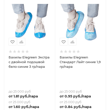
Бахилы Elegreen Экстра
Бахилы Elegreen
с двойной подошвой
Стандарт Лайт синие 1,9
бело-синие 3 гр/пара
гр/пара
до 25 000 руб
до 25 000 руб
от
1.81
руб.
/пара
от
0.95
руб.
/пара
от 25 000 руб
от 25 000 руб
от
1.60
руб.
/пара
от
0.84
руб.
/пара