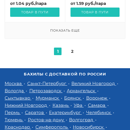
от
1.04
руб.
/пара
от
1.59
руб.
/пара
ТОВАР В ПУТИ
ТОВАР В ПУТИ
ПОКАЗАТЬ ЕЩЕ
1
2
БАХИЛЫ С ДОСТАВКОЙ ПО РОССИИ
Москва
Санкт-Петербург
Великий Новгород
Вологда
Петрозаводск
Архангельск
Сыктывкар
Мурманск
Брянск
Воронеж
Нижний Новгород
Казань
Уфа
Самара
Пермь
Саратов
Екатеринбург
Челябинск
Тюмень
Ростов-на-дону
Волгоград
Краснодар
Симферополь
Новосибирск