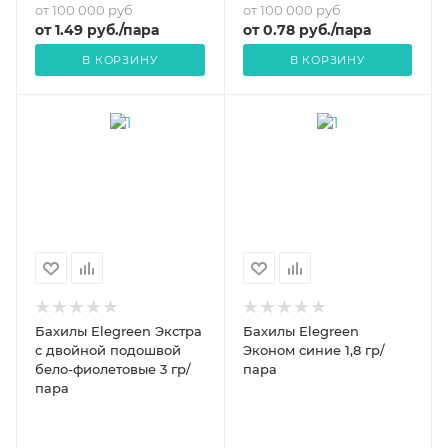
от 100 000 руб
от 100 000 руб
от
1.49
руб.
/пара
от
0.78
руб.
/пара
В КОРЗИНУ
В КОРЗИНУ
Бахилы Elegreen Экстра
Бахилы Elegreen
с двойной подошвой
Эконом синие 1,8 гр/
бело-фиолетовые 3 гр/
пара
пара