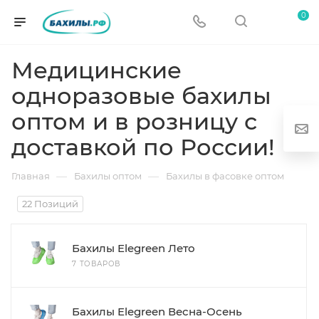
0
Медицинские
одноразовые бахилы
оптом и в розницу с
доставкой по России!
—
—
Главная
Бахилы оптом
Бахилы в фасовке оптом
г
22 Позиций
Бахилы Elegreen Лето
7 ТОВАРОВ
од
Бахилы Elegreen Весна-Осень