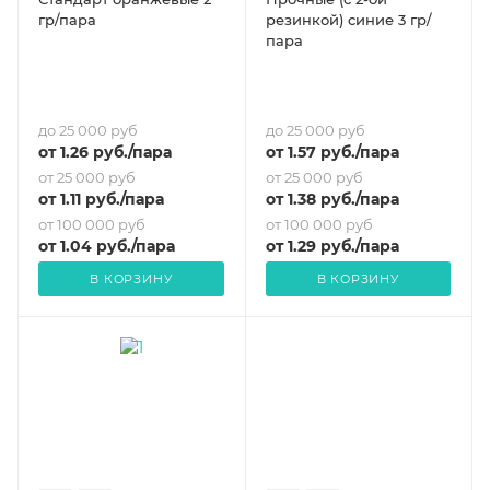
гр/пара
резинкой) синие 3 гр/
пара
до 25 000 руб
до 25 000 руб
от
1.26
руб.
/пара
от
1.57
руб.
/пара
от 25 000 руб
от 25 000 руб
от
1.11
руб.
/пара
от
1.38
руб.
/пара
от 100 000 руб
от 100 000 руб
от
1.04
руб.
/пара
от
1.29
руб.
/пара
В КОРЗИНУ
В КОРЗИНУ