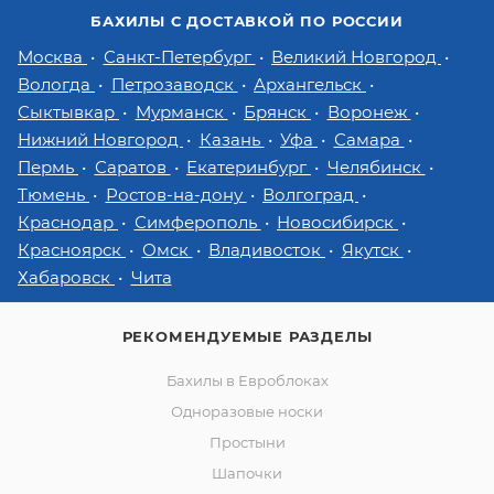
БАХИЛЫ С ДОСТАВКОЙ ПО РОССИИ
Москва
Санкт-Петербург
Великий Новгород
Вологда
Петрозаводск
Архангельск
Сыктывкар
Мурманск
Брянск
Воронеж
Нижний Новгород
Казань
Уфа
Самара
Пермь
Саратов
Екатеринбург
Челябинск
Тюмень
Ростов-на-дону
Волгоград
Краснодар
Симферополь
Новосибирск
Красноярск
Омск
Владивосток
Якутск
Хабаровск
Чита
РЕКОМЕНДУЕМЫЕ РАЗДЕЛЫ
Бахилы в Евроблоках
Одноразовые носки
Простыни
Шапочки