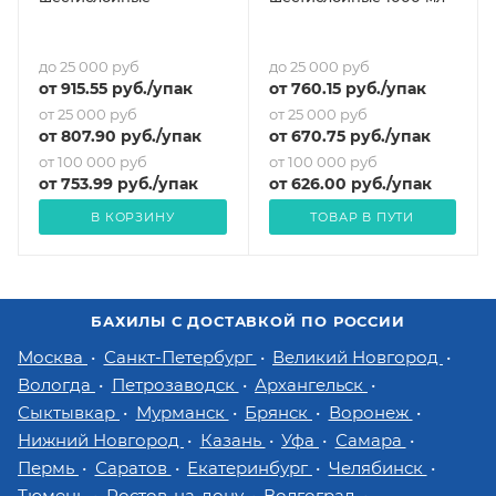
до 25 000 руб
до 25 000 руб
от
915.55
руб.
/упак
от
760.15
руб.
/упак
от 25 000 руб
от 25 000 руб
от
807.90
руб.
/упак
от
670.75
руб.
/упак
от 100 000 руб
от 100 000 руб
от
753.99
руб.
/упак
от
626
.00 руб.
/упак
В КОРЗИНУ
ТОВАР В ПУТИ
БАХИЛЫ С ДОСТАВКОЙ ПО РОССИИ
Москва
Санкт-Петербург
Великий Новгород
Вологда
Петрозаводск
Архангельск
Сыктывкар
Мурманск
Брянск
Воронеж
Нижний Новгород
Казань
Уфа
Самара
Пермь
Саратов
Екатеринбург
Челябинск
Тюмень
Ростов-на-дону
Волгоград