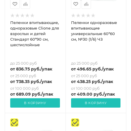
Пеленки впитывающие,
Пеленки одноразовые
одноразовые Clione для
впитывающие
взрослых и детей
универсальные 60*60
Стандарт 60*90 см,
см, №30 (1/6) ЧЗ
шестислойные
до 25 000 руб
до 25 000 руб
от
836.75
руб.
/упак
от
496.65
руб.
/упак
от 25 000 руб
от 25 000 руб
от
738.35
руб.
/упак
от
438.25
руб.
/упак
от 100 000 руб
от 100 000 руб
от
689.09
руб.
/упак
от
409
.00 руб.
/упак
В КОРЗИНУ
В КОРЗИНУ