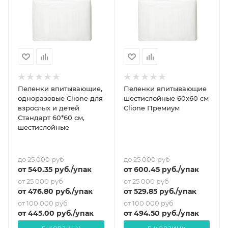
Пеленки впитывающие,
Пеленки впитывающие
одноразовые Clione для
шестислойные 60x60 см
взрослых и детей
Clione Премиум
Стандарт 60*60 см,
шестислойные
до 25 000 руб
до 25 000 руб
от
540.35
руб.
/упак
от
600.45
руб.
/упак
от 25 000 руб
от 25 000 руб
от
476.80
руб.
/упак
от
529.85
руб.
/упак
от 100 000 руб
от 100 000 руб
от
445
.00 руб.
/упак
от
494.50
руб.
/упак