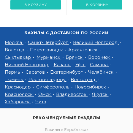
В КОРЗИНУ
В КОРЗИНУ
БАХИЛЫ С ДОСТАВКОЙ ПО РОССИИ
Москва
Санкт-Петербург
Великий Новгород
Вологда
Петрозаводск
Архангельск
Сыктывкар
Мурманск
Брянск
Воронеж
Нижний Новгород
Казань
Уфа
Самара
Пермь
Саратов
Екатеринбург
Челябинск
Тюмень
Ростов-на-дону
Волгоград
Краснодар
Симферополь
Новосибирск
Красноярск
Омск
Владивосток
Якутск
Хабаровск
Чита
РЕКОМЕНДУЕМЫЕ РАЗДЕЛЫ
Бахилы в Евроблоках