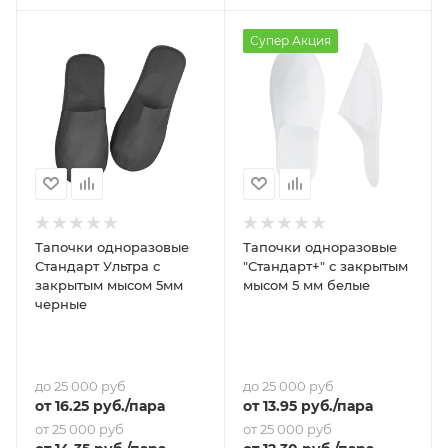
Супер Акция
Тапочки одноразовые
Тапочки одноразовые
Стандарт Ультра с
"Стандарт+" с закрытым
закрытым мысом 5мм
мысом 5 мм белые
черные
до 25 000 руб
до 25 000 руб
от
16.25
руб.
/пара
от
13.95
руб.
/пара
от 25 000 руб
от 25 000 руб