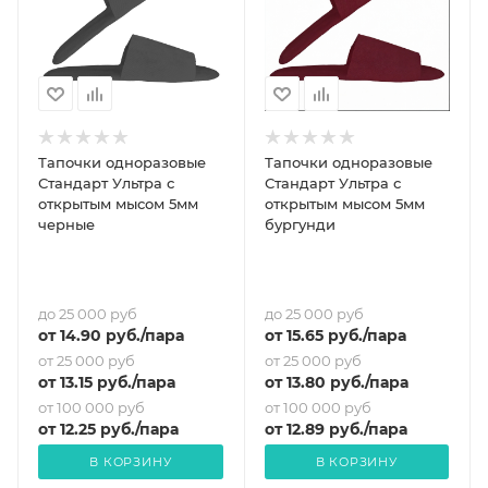
Тапочки одноразовые
Тапочки одноразовые
Стандарт Ультра с
Стандарт Ультра с
открытым мысом 5мм
открытым мысом 5мм
черные
бургунди
до 25 000 руб
до 25 000 руб
от
14.90
руб.
/пара
от
15.65
руб.
/пара
от 25 000 руб
от 25 000 руб
от
13.15
руб.
/пара
от
13.80
руб.
/пара
от 100 000 руб
от 100 000 руб
от
12.25
руб.
/пара
от
12.89
руб.
/пара
В КОРЗИНУ
В КОРЗИНУ