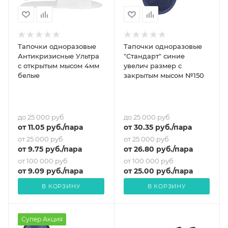
Тапочки одноразовые
Тапочки одноразовые
Антикризисные Ультра
"Стандарт" синие
с открытым мысом 4мм
увелич размер с
белые
закрытым мысом №150
до 25 000 руб
до 25 000 руб
от
11.05
руб.
/пара
от
30.35
руб.
/пара
от 25 000 руб
от 25 000 руб
от
9.75
руб.
/пара
от
26.80
руб.
/пара
от 100 000 руб
от 100 000 руб
от
9.09
руб.
/пара
от
25
.00 руб.
/пара
В КОРЗИНУ
В КОРЗИНУ
Супер Акция