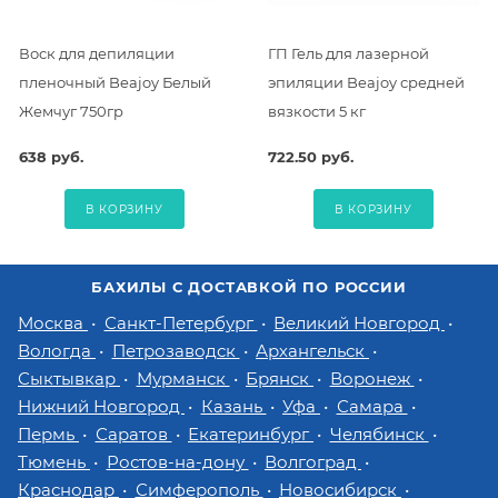
Воск для депиляции
ГП Гель для лазерной
пленочный Beajoy Белый
эпиляции Beajoy средней
Жемчуг 750гр
вязкости 5 кг
638 руб.
722.50 руб.
В КОРЗИНУ
В КОРЗИНУ
БАХИЛЫ С ДОСТАВКОЙ ПО РОССИИ
Москва
Санкт-Петербург
Великий Новгород
Вологда
Петрозаводск
Архангельск
Сыктывкар
Мурманск
Брянск
Воронеж
Нижний Новгород
Казань
Уфа
Самара
Пермь
Саратов
Екатеринбург
Челябинск
Тюмень
Ростов-на-дону
Волгоград
Краснодар
Симферополь
Новосибирск