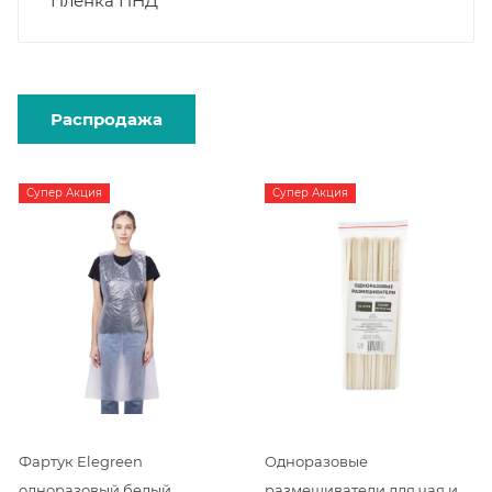
Пленка ПНД
Распродажа
Супер Акция
Супер Акция
Фартук Elegreen
Одноразовые
одноразовый белый
размешиватели для чая и