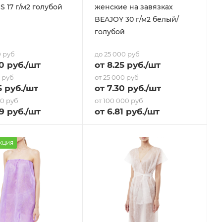
S 17 г/м2 голубой
женские на завязках
BEAJOY 30 г/м2 белый/
голубой
0 руб
до 25 000 руб
0 руб.
/шт
от
8.25
руб.
/шт
0 руб
от 25 000 руб
5
руб.
/шт
от
7.30
руб.
/шт
00 руб
от 100 000 руб
9
руб.
/шт
от
6.81
руб.
/шт
кция