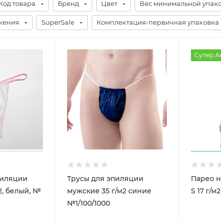
Код товара
Бренд
Цвет
Вес минимальной упак
жения
SuperSale
Комплектация-первичная упаковка
Супер А
пиляции
Трусы для эпиляции
Парео н
2, белый, №
мужские 35 г/м2 синие
S 17 г/м
№1/100/1000