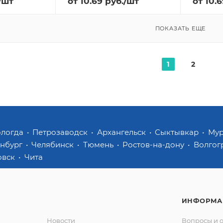
/шт
от
10.69
руб.
/шт
от
10.6
ПОКАЗАТЬ ЕЩЕ
1
2
ологда
Петрозаводск
Архангельск
Сыктывкар
Му
инбург
Челябинск
Тюмень
Ростов-на-дону
Волгог
овск
Чита
ИНФОРМА
Новости
Вопросы и 