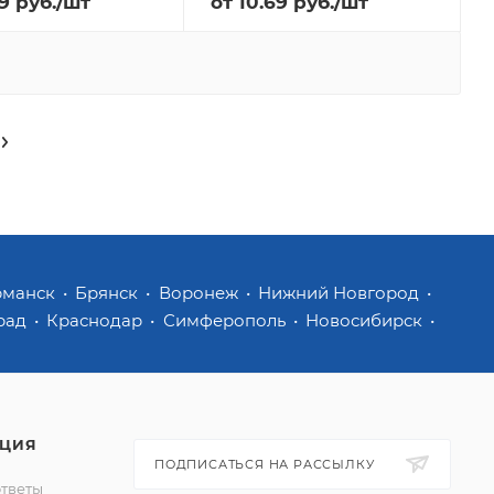
9
руб.
/шт
от
10.69
руб.
/шт
рманск
Брянск
Воронеж
Нижний Новгород
рад
Краснодар
Симферополь
Новосибирск
ЦИЯ
ПОДПИСАТЬСЯ НА РАССЫЛКУ
ответы