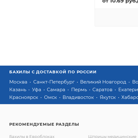
от
10.69
руб.
БАХИЛЫ С ДОСТАВКОЙ ПО РОССИИ
Москва
Санкт-Петербург
Великий Новгород
В
Казань
Уфа
Самара
Пермь
Саратов
Екатер
Красноярск
Омск
Владивосток
Якутск
Хабар
РЕКОМЕНДУЕМЫЕ РАЗДЕЛЫ
Бахилы в Евроблоках
Шприцы медицинские