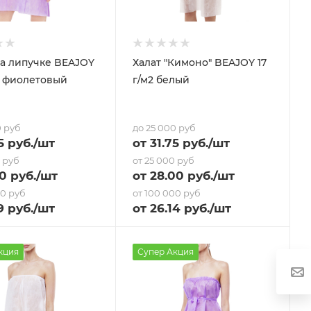
а липучке BEAJOY
Халат "Кимоно" BEAJOY 17
м2 фиолетовый
г/м2 белый
0 руб
до 25 000 руб
5
руб.
/шт
от
31.75
руб.
/шт
0 руб
от 25 000 руб
40
руб.
/шт
от
28
.00 руб.
/шт
00 руб
от 100 000 руб
9
руб.
/шт
от
26.14
руб.
/шт
кция
Супер Акция