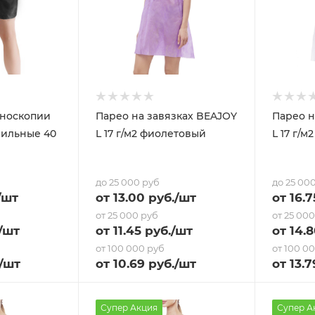
оноскопии
Парео на завязках BEAJOY
Парео н
рильные 40
L 17 г/м2 фиолетовый
L 17 г/м
до 25 000 руб
до 25 00
/шт
от
13
.00 руб.
/шт
от
16.7
от 25 000 руб
от 25 00
/шт
от
11.45
руб.
/шт
от
14.
от 100 000 руб
от 100 0
/шт
от
10.69
руб.
/шт
от
13.7
Супер Акция
Супер А