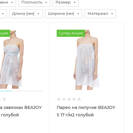
овки
Плотность
Размер
Длина (мм)
Ширина (мм)
Материал
кция
Супер Акция
а завязках BEAJOY
Парео на липучке BEAJOY
2 голубой
S 17 г/м2 голубой