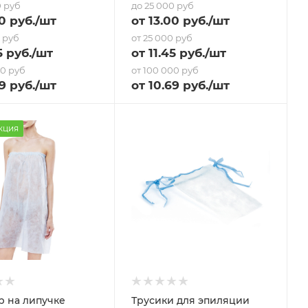
0 руб
до 25 000 руб
0 руб.
/шт
от
13
.00 руб.
/шт
0 руб
от 25 000 руб
5
руб.
/шт
от
11.45
руб.
/шт
00 руб
от 100 000 руб
9
руб.
/шт
от
10.69
руб.
/шт
кция
 на липучке
Трусики для эпиляции