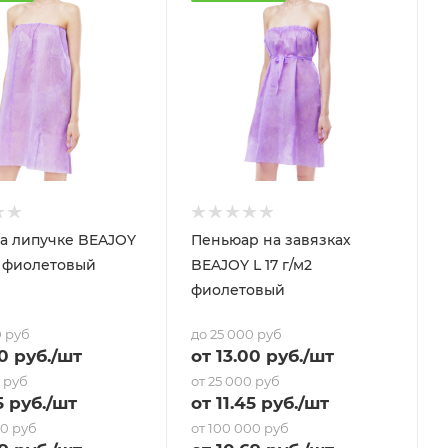
а липучке BEAJOY
Пеньюар на завязках
м2 фиолетовый
BEAJOY L 17 г/м2
фиолетовый
0 руб
до 25 000 руб
0 руб.
/шт
от
13
.00 руб.
/шт
0 руб
от 25 000 руб
5
руб.
/шт
от
11.45
руб.
/шт
00 руб
от 100 000 руб