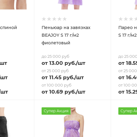
 спиной
Пеньюар на завязках
Парео н
BEAJOY S 17 г/м2
S 17 г/
фиолетовый
до 25 000 руб
до 25 00
/шт
от
13
.00 руб.
/шт
от
18.5
от 25 000 руб
от 25 00
/шт
от
11.45
руб.
/шт
от
16.
от 100 000 руб
от 100 0
/шт
от
10.69
руб.
/шт
от
15.2
Супер Акция
Супер А