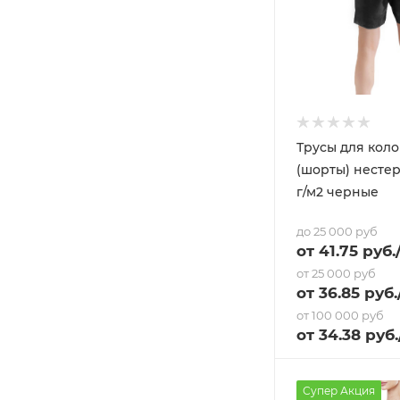
Трусы для кол
(шорты) несте
г/м2 черные
до 25 000 руб
от
41.75
руб.
от 25 000 руб
от
36.85
руб.
от 100 000 руб
от
34.38
руб.
Супер Акция