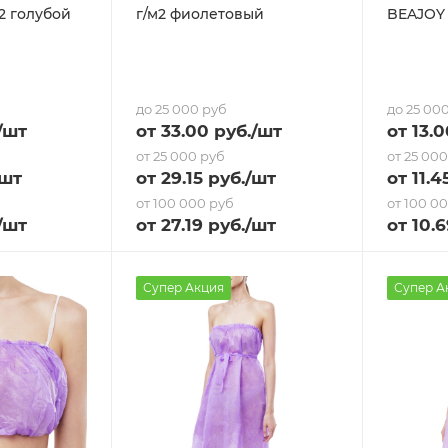
м2 голубой
г/м2 фиолетовый
BEAJOY 
до 25 000 руб
до 25 00
/шт
от
33
.00 руб.
/шт
от
13
.0
от 25 000 руб
от 25 00
/шт
от
29.15
руб.
/шт
от
11.4
от 100 000 руб
от 100 0
/шт
от
27.19
руб.
/шт
от
10.6
Супер Акция
Супер А