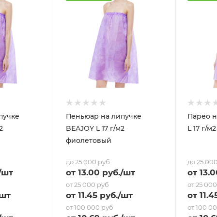
пучке
Пеньюар на липучке
Парео н
2
BEAJOY L 17 г/м2
L 17 г/
фиолетовый
до 25 000 руб
до 25 00
/шт
от
13
.00 руб.
/шт
от
13
.0
от 25 000 руб
от 25 00
/шт
от
11.45
руб.
/шт
от
11.4
от 100 000 руб
от 100 0