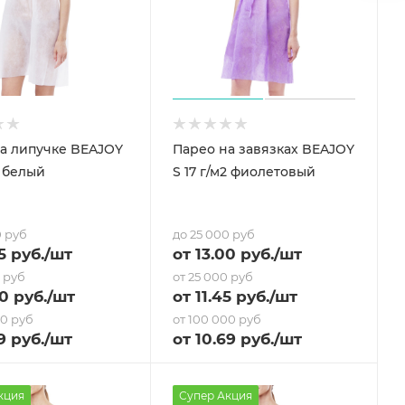
а липучке BEAJOY
Парео на завязках BEAJOY
2 белый
S 17 г/м2 фиолетовый
0 руб
до 25 000 руб
5
руб.
/шт
от
13
.00 руб.
/шт
0 руб
от 25 000 руб
80
руб.
/шт
от
11.45
руб.
/шт
00 руб
от 100 000 руб
9
руб.
/шт
от
10.69
руб.
/шт
кция
Супер Акция