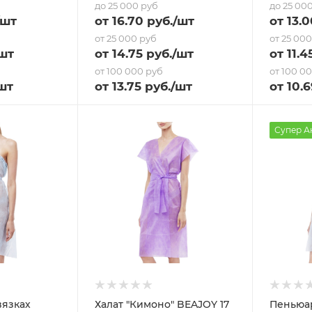
до 25 000 руб
до 25 00
/шт
от
16.70
руб.
/шт
от
13
.0
от 25 000 руб
от 25 00
шт
от
14.75
руб.
/шт
от
11.4
от 100 000 руб
от 100 0
шт
от
13.75
руб.
/шт
от
10.6
Супер А
вязках
Халат "Кимоно" BEAJOY 17
Пеньюар