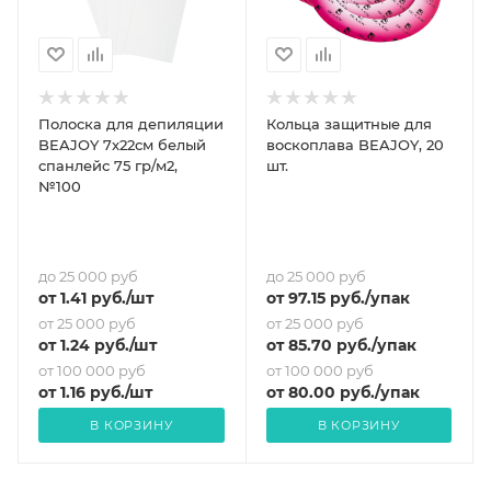
Полоска для депиляции
Кольца защитные для
BEAJOY 7x22см белый
воскоплава BEAJOY, 20
спанлейс 75 гр/м2,
шт.
№100
до 25 000 руб
до 25 000 руб
от
1.41
руб.
/шт
от
97.15
руб.
/упак
от 25 000 руб
от 25 000 руб
от
1.24
руб.
/шт
от
85.70
руб.
/упак
от 100 000 руб
от 100 000 руб
от
1.16
руб.
/шт
от
80
.00 руб.
/упак
В КОРЗИНУ
В КОРЗИНУ