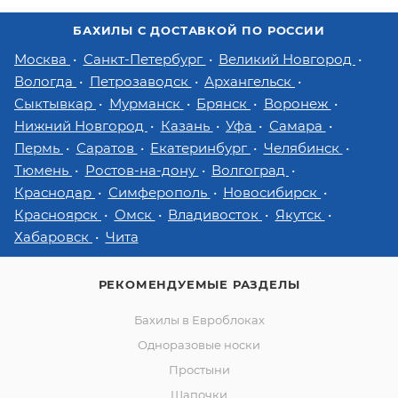
БАХИЛЫ С ДОСТАВКОЙ ПО РОССИИ
Москва
Санкт-Петербург
Великий Новгород
Вологда
Петрозаводск
Архангельск
Сыктывкар
Мурманск
Брянск
Воронеж
Нижний Новгород
Казань
Уфа
Самара
Пермь
Саратов
Екатеринбург
Челябинск
Тюмень
Ростов-на-дону
Волгоград
Краснодар
Симферополь
Новосибирск
Красноярск
Омск
Владивосток
Якутск
Хабаровск
Чита
РЕКОМЕНДУЕМЫЕ РАЗДЕЛЫ
Бахилы в Евроблоках
Одноразовые носки
Простыни
Шапочки