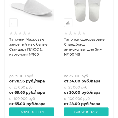
Тапочки Махровые
Тапочки одноразовые
закрытый мыс белые
Спандбонд
Стандарт ПЛЮС (с
антискользящие 5мм
картоном) №100
№100 ЧЗ
до 25 000 руб
до 25 000 руб
от
78.95
руб.
/пара
от
34
.00 руб.
/пара
от 25 000 руб
от 25 000 руб
от
69.65
руб.
/пара
от
30
.00 руб.
/пара
от 100 000 руб
от 100 000 руб
от
65
.00 руб.
/пара
от
28
.00 руб.
/пара
ТОВАР В ПУТИ
ТОВАР В ПУТИ