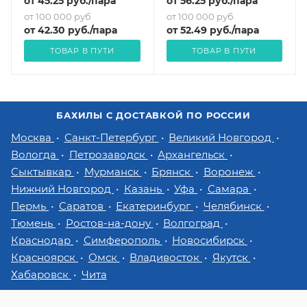
от
45.25
руб.
/пара
от
56.25
руб.
/пара
от 100 000 руб
от 100 000 руб
от
42.30
руб.
/пара
от
52.49
руб.
/пара
ТОВАР В ПУТИ
ТОВАР В ПУТИ
БАХИЛЫ С ДОСТАВКОЙ ПО РОССИИ
Москва
Санкт-Петербург
Великий Новгород
Вологда
Петрозаводск
Архангельск
Сыктывкар
Мурманск
Брянск
Воронеж
Нижний Новгород
Казань
Уфа
Самара
Пермь
Саратов
Екатеринбург
Челябинск
Тюмень
Ростов-на-дону
Волгоград
Краснодар
Симферополь
Новосибирск
Красноярск
Омск
Владивосток
Якутск
Хабаровск
Чита