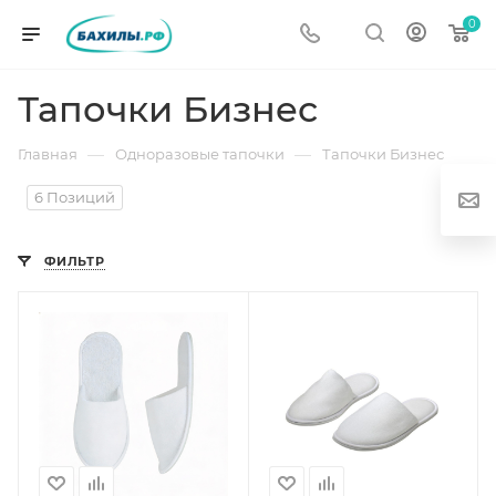
0
Тапочки Бизнес
—
—
Главная
Одноразовые тапочки
Тапочки Бизнес
6 Позиций
ФИЛЬТР
г
од