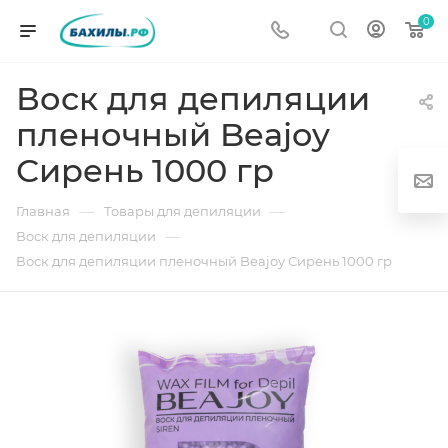
0
Воск для депиляции
пленочный Beajoy
Сирень 1000 гр
—
—
Главная
Товары для депиляции
—
Воск для депиляции
Воск для депиляции пленочный Beajoy Сирень 1000 гр
г
од