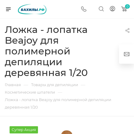
0
Ложка - лопатка
Beajoy для
полимерной
депиляции
деревянная 1/20
г
—
—
Главная
Товары для депиляции
—
Косметические шпатели
Ложка - лопатка Beajoy для полимерной депиляции
деревянная 1/20
од
Супер Акция