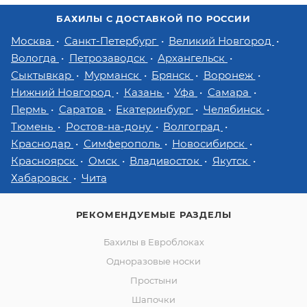
БАХИЛЫ С ДОСТАВКОЙ ПО РОССИИ
Москва
Санкт-Петербург
Великий Новгород
Вологда
Петрозаводск
Архангельск
Сыктывкар
Мурманск
Брянск
Воронеж
Нижний Новгород
Казань
Уфа
Самара
Пермь
Саратов
Екатеринбург
Челябинск
Тюмень
Ростов-на-дону
Волгоград
Краснодар
Симферополь
Новосибирск
Красноярск
Омск
Владивосток
Якутск
Хабаровск
Чита
РЕКОМЕНДУЕМЫЕ РАЗДЕЛЫ
Бахилы в Евроблоках
Одноразовые носки
Простыни
Шапочки