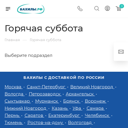
0
Горячая суббота
—
Главная
Горячая суббота
Выберите подраздел
БАХИЛЫ С ДОСТАВКОЙ ПО РОССИИ
г
Москва
Санкт-Петербург
Великий Новгород
Вологда
Петрозаводск
Архангельск
Сыктывкар
Мурманск
Брянск
Воронеж
Нижний Новгород
Казань
Уфа
Самара
Пермь
Саратов
Екатеринбург
Челябинск
од
Тюмень
Ростов-на-дону
Волгоград