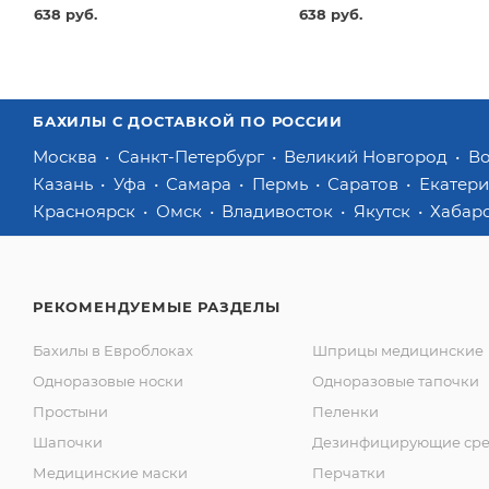
638 руб.
638 руб.
БАХИЛЫ С ДОСТАВКОЙ ПО РОССИИ
Москва
Санкт-Петербург
Великий Новгород
В
Казань
Уфа
Самара
Пермь
Саратов
Екатер
Красноярск
Омск
Владивосток
Якутск
Хабар
РЕКОМЕНДУЕМЫЕ РАЗДЕЛЫ
Бахилы в Евроблоках
Шприцы медицинские
Одноразовые носки
Одноразовые тапочки
Простыни
Пеленки
Шапочки
Дезинфицирующие сре
Медицинские маски
Перчатки