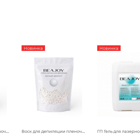
Новинка
Новинка
Воск для депиляции пленочный Beajoy Розовый Рай 750гр
Воск для депиляции пленочный Beajoy Белый Жемчуг 750гр