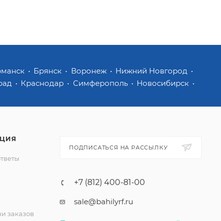
рманск
Брянск
Воронеж
Нижний Новгород
рад
Краснодар
Симферополь
Новосибирск
ЦИЯ
ПОДПИСАТЬСЯ НА РАССЫЛКУ
ответы
+7 (812) 400-81-00
sale@bahilyrf.ru
чи заказов