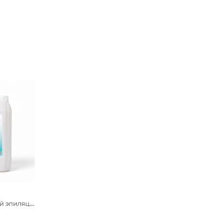
ГП Гель для лазерной эпиляции Beajoy средней вязкости 5 кг