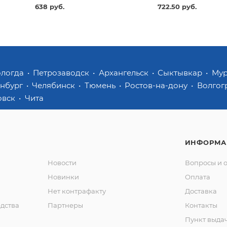
638 руб.
722.50 руб.
ологда
Петрозаводск
Архангельск
Сыктывкар
Му
инбург
Челябинск
Тюмень
Ростов-на-дону
Волгог
овск
Чита
ИНФОРМА
Новости
Вопросы и 
Новинки
Оплата
Нет контрафакту
Доставка
дства
Партнеры
Контакты
Пункт выда