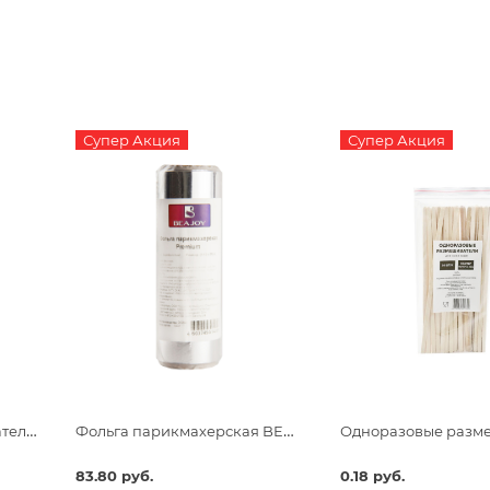
Супер Акция
Супер Акция
Одноразовые размешиватели для чая и кофе, 190х6х1,3
Фольга парикмахерская BEAJOY Premium 18 мкм 25 м
83.80 руб.
0.18 руб.