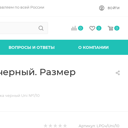
авляем по всей России
ВОЙТИ
0
0
0
ВОПРОСЫ И ОТВЕТЫ
О КОМПАНИИ
 черный. Размер
жа черный Uni №1/10
Артикул:
LPGч/Uni/10