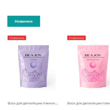
Новинки
Новинка
Новинка
Воск для депиляции пленочный Beajoy Сирень 750гр