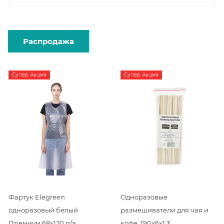
Распродажа
Супер Акция
Супер Акция
Фартук Elegreen
Одноразовые
одноразовый белый
размешиватели для чая и
Премиум 68х120 п/э
кофе, 190х6х1,3