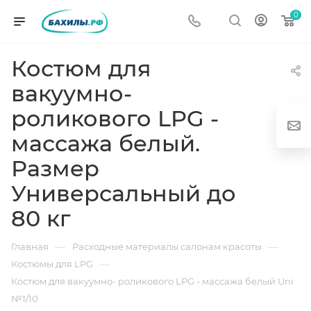
0
Костюм для
вакуумно-
роликового LPG -
массажа белый.
Размер
Универсальный до
г
80 кг
—
—
Главная
Расходные материалы салонам красоты
—
Костюмы для LPG
Костюм для вакуумно- роликового LPG - массажа белый Uni
од
№1/10