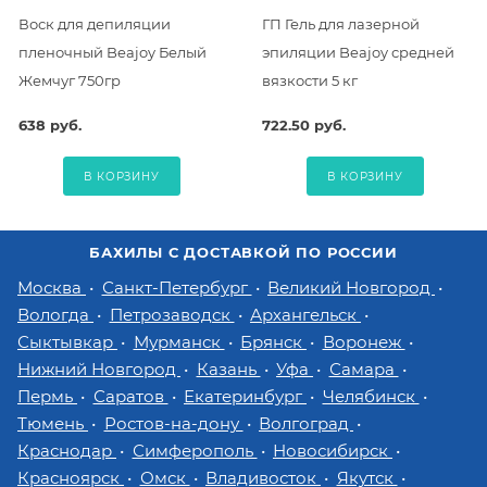
Воск для депиляции
ГП Гель для лазерной
пленочный Beajoy Белый
эпиляции Beajoy средней
Жемчуг 750гр
вязкости 5 кг
638 руб.
722.50 руб.
В КОРЗИНУ
В КОРЗИНУ
БАХИЛЫ С ДОСТАВКОЙ ПО РОССИИ
Москва
Санкт-Петербург
Великий Новгород
Вологда
Петрозаводск
Архангельск
Сыктывкар
Мурманск
Брянск
Воронеж
Нижний Новгород
Казань
Уфа
Самара
Пермь
Саратов
Екатеринбург
Челябинск
Тюмень
Ростов-на-дону
Волгоград
Краснодар
Симферополь
Новосибирск
Красноярск
Омск
Владивосток
Якутск