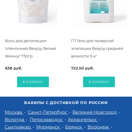
Воск для депиляции
ГП Гель для лазерной
пленочный Beajoy Белый
эпиляции Beajoy средней
Жемчуг 750гр
вязкости 5 кг
638 руб.
722.50 руб.
В КОРЗИНУ
В КОРЗИНУ
БАХИЛЫ С ДОСТАВКОЙ ПО РОССИИ
Москва
Санкт-Петербург
Великий Новгород
Вологда
Петрозаводск
Архангельск
Сыктывкар
Мурманск
Брянск
Воронеж