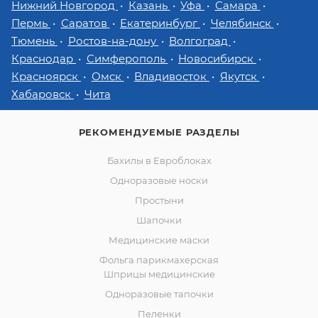
Нижний Новгород
Казань
Уфа
Самара
Пермь
Саратов
Екатеринбург
Челябинск
Тюмень
Ростов-на-дону
Волгоград
Краснодар
Симферополь
Новосибирск
Красноярск
Омск
Владивосток
Якутск
Хабаровск
Чита
РЕКОМЕНДУЕМЫЕ РАЗДЕЛЫ
Бахилы в Евроблоках
Одноразовые носки
Простыни
Шапочки
Медицинские маски
Фольга парикмахерская
Шприцы медицинские
Одноразовые тапочки
Пеленки