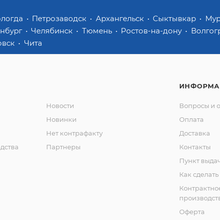
ологда
Петрозаводск
Архангельск
Сыктывкар
Му
инбург
Челябинск
Тюмень
Ростов-на-дону
Волгог
овск
Чита
ИНФОРМА
Новости
Вопросы и 
Новинки
Оплата
Нет контрафакту
Доставка
дства
Партнеры
Контакты
Пункт выда
Как сделать
Контрактно
производст
Оферта