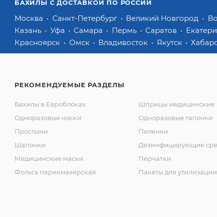
БАХИЛЫ С ДОСТАВКОЙ ПО РОССИИ
Москва
Санкт-Петербург
Великий Новгород
В
Казань
Уфа
Самара
Пермь
Саратов
Екатер
Красноярск
Омск
Владивосток
Якутск
Хабар
РЕКОМЕНДУЕМЫЕ РАЗДЕЛЫ
Бахилы в Евроблоках
Шприцы медицинские
Одноразовые носки
Одноразовые тапочки
Простыни
Пеленки
Шапочки
Дезинфицирующие сре
Медицинские маски
Перчатки
Фольга парикмахерская
Пакеты для утилизации