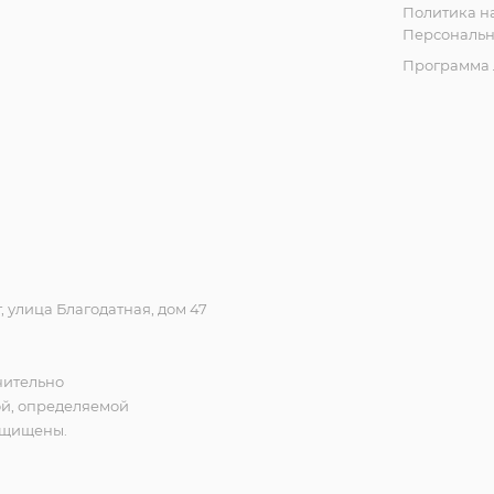
Политика н
Персональн
Программа 
 улица Благодатная, дом 47
чительно
ой, определяемой
защищены.