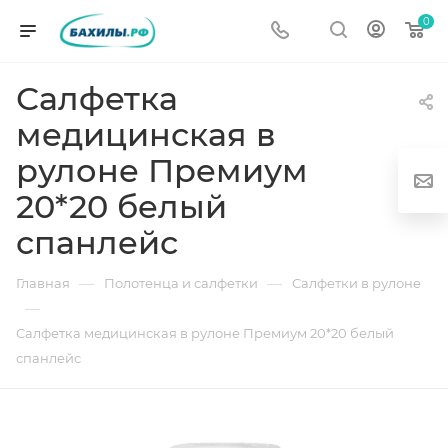
0
Салфетка
медицинская в
рулоне Премиум
20*20 белый
спанлейс
г
—
—
Главная
Полотенца и салфетки
Салфетки в рулоне
—
Салфетка медицинская в рулоне Премиум 20*20 белый
спанлейс
од