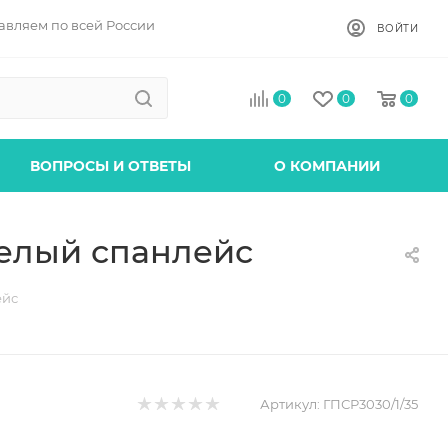
авляем по всей России
ВОЙТИ
0
0
0
ВОПРОСЫ И ОТВЕТЫ
О КОМПАНИИ
белый спанлейс
ейс
Артикул:
ГПСР3030/1/35