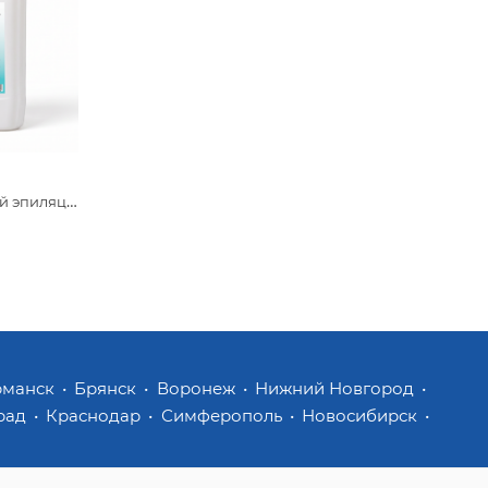
ГП Гель для лазерной эпиляции Beajoy средней вязкости 5 кг
рманск
Брянск
Воронеж
Нижний Новгород
рад
Краснодар
Симферополь
Новосибирск