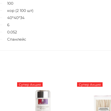
100
кор (2 100 шт)
40*40*34
6
0.052
Спанлейс
Супер Акция
Супер Акция