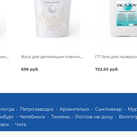
Воск для депиляции пленочный Beajoy Розовый Рай 750гр
Воск для депиляции пленочный Beajoy Белый Жемчуг 750гр
638 руб.
722.50 руб.
ологда
Петрозаводск
Архангельск
Сыктывкар
Му
инбург
Челябинск
Тюмень
Ростов-на-дону
Волгог
овск
Чита