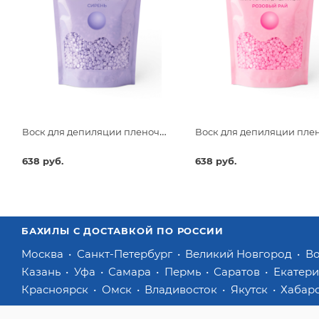
Воск для депиляции пленочный Beajoy Сирень 750гр
638 руб.
638 руб.
БАХИЛЫ С ДОСТАВКОЙ ПО РОССИИ
Москва
Санкт-Петербург
Великий Новгород
В
Казань
Уфа
Самара
Пермь
Саратов
Екатер
Красноярск
Омск
Владивосток
Якутск
Хабар