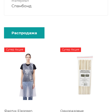
Материал
Спанбонд
Распродажа
Супер Акция
Супер Акция
Фартук Elegreen
Одноразовые