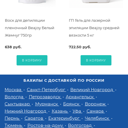
Воск для депиляции
ГП Гель для лазерной
пленочный Beajoy Белый
эпиляции Beajoy средней
Жемчуг 750гр
вязкости 5 кг
638 руб.
722.50 руб.
В КОРЗИНУ
В КОРЗИНУ
БАХИЛЫ С ДОСТАВКОЙ ПО РОССИИ
Москва
Санкт-Петербург
Великий Новгород
Вологда
Петрозаводск
Архангельск
Сыктывкар
Мурманск
Брянск
Воронеж
Нижний Новгород
Казань
Уфа
Самара
Пермь
Саратов
Екатеринбург
Челябинск
Тюмень
Ростов-на-дону
Волгоград