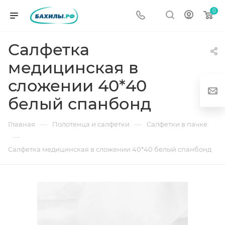
0
Салфетка
медицинская в
сложении 40*40
белый спанбонд
—
—
Главная
Полотенца и салфетки
Салфетки в пачке
—
г
Салфетка медицинская в сложении 40*40 белый спанбонд
од