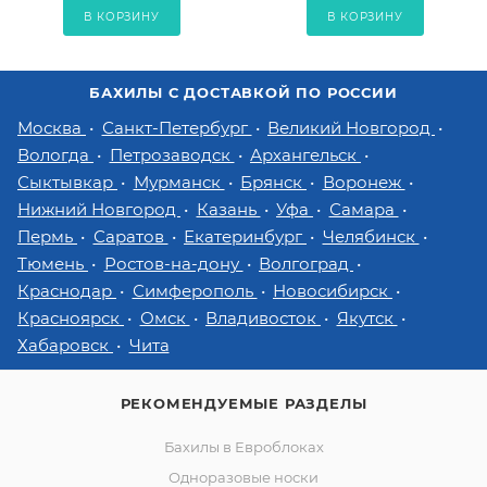
В КОРЗИНУ
В КОРЗИНУ
БАХИЛЫ С ДОСТАВКОЙ ПО РОССИИ
Москва
Санкт-Петербург
Великий Новгород
Вологда
Петрозаводск
Архангельск
Сыктывкар
Мурманск
Брянск
Воронеж
Нижний Новгород
Казань
Уфа
Самара
Пермь
Саратов
Екатеринбург
Челябинск
Тюмень
Ростов-на-дону
Волгоград
Краснодар
Симферополь
Новосибирск
Красноярск
Омск
Владивосток
Якутск
Хабаровск
Чита
РЕКОМЕНДУЕМЫЕ РАЗДЕЛЫ
Бахилы в Евроблоках
Одноразовые носки