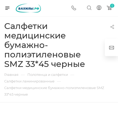
0
Салфетки
медицинские
бумажно-
полиэтиленовые
SMZ 33*45 черные
г
—
—
Главная
Полотенца и салфетки
—
Салфетки ламинированные
Салфетки медицинские бумажно-полиэтиленовые SMZ
33*45 черные
од