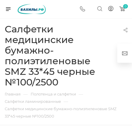
0
Салфетки
медицинские
бумажно-
полиэтиленовые
SMZ 33*45 черные
№100/2500
г
—
—
Главная
Полотенца и салфетки
—
Салфетки ламинированные
Салфетки медицинские бумажно-полиэтиленовые SMZ
33*45 черные №100/2500
од