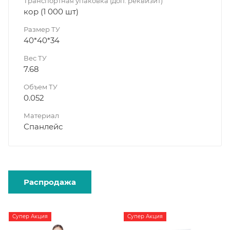
Транспортная упаковка (доп. реквизит)
кор (1 000 шт)
Размер ТУ
40*40*34
Вес ТУ
7.68
Объем ТУ
0.052
Материал
Спанлейс
Распродажа
Супер Акция
Супер Акция