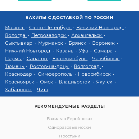
БАХИЛЫ С ДОСТАВКОЙ ПО РОССИИ
Москва
Санкт-Петербург
Великий Новгород
Вологда
Петрозаводск
Архангельск
Сыктывкар
Мурманск
Брянск
Воронеж
Нижний Новгород
Казань
Уфа
Самара
Пермь
Саратов
Екатеринбург
Челябинск
Тюмень
Ростов-на-дону
Волгоград
Краснодар
Симферополь
Новосибирск
Красноярск
Омск
Владивосток
Якутск
Хабаровск
Чита
РЕКОМЕНДУЕМЫЕ РАЗДЕЛЫ
Бахилы в Евроблоках
Одноразовые носки
Простыни