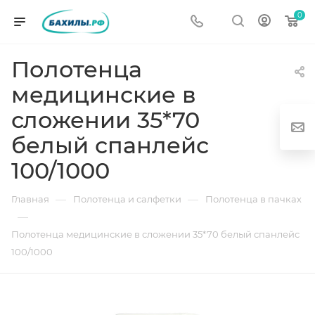
0
Полотенца
медицинские в
сложении 35*70
белый спанлейс
100/1000
г
—
—
Главная
Полотенца и салфетки
Полотенца в пачках
—
Полотенца медицинские в сложении 35*70 белый спанлейс
100/1000
од