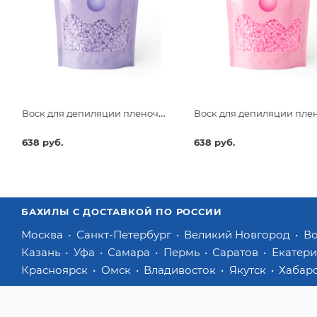
Воск для депиляции пленочный Beajoy Сирень 750гр
638 руб.
638 руб.
БАХИЛЫ С ДОСТАВКОЙ ПО РОССИИ
Москва
Санкт-Петербург
Великий Новгород
В
Казань
Уфа
Самара
Пермь
Саратов
Екатер
Красноярск
Омск
Владивосток
Якутск
Хабар