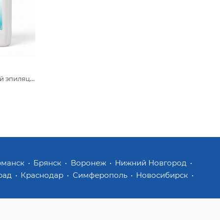
ГП Гель для лазерной эпиляции Beajoy средней вязкости 5 кг
рманск
Брянск
Воронеж
Нижний Новгород
рад
Краснодар
Симферополь
Новосибирск