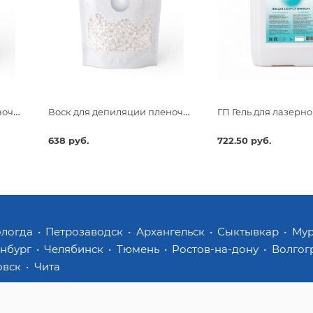
Воск для депиляции пленочный Beajoy Розовый Рай 750гр
Воск для депиляции пленочный Beajoy Белый Жемчуг 750гр
638 руб.
722.50 руб.
ологда
Петрозаводск
Архангельск
Сыктывкар
Му
инбург
Челябинск
Тюмень
Ростов-на-дону
Волгог
овск
Чита