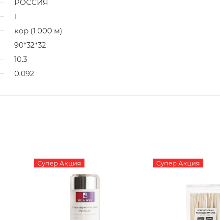
РОССИЯ
1
кор (1 000 м)
90*32*32
10.3
0.092
Супер Акция
Супер Акция