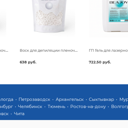
Воск для депиляции пленочный Beajoy Розовый Рай 750гр
Воск для депиляции пленочный Beajoy Белый Жемчуг 750гр
638 руб.
722.50 руб.
ологда
Петрозаводск
Архангельск
Сыктывкар
Му
инбург
Челябинск
Тюмень
Ростов-на-дону
Волгог
овск
Чита