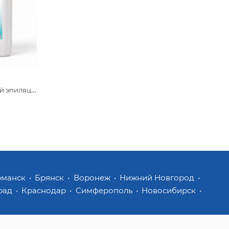
ГП Гель для лазерной эпиляции Beajoy средней вязкости 5 кг
рманск
Брянск
Воронеж
Нижний Новгород
рад
Краснодар
Симферополь
Новосибирск