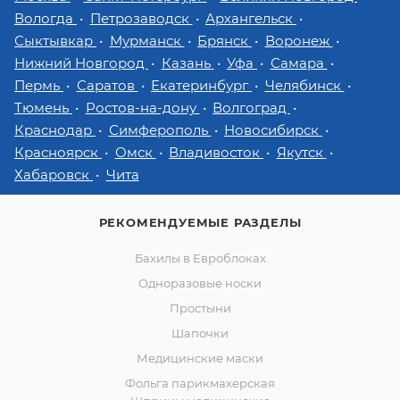
Вологда
Петрозаводск
Архангельск
Сыктывкар
Мурманск
Брянск
Воронеж
Нижний Новгород
Казань
Уфа
Самара
Пермь
Саратов
Екатеринбург
Челябинск
Тюмень
Ростов-на-дону
Волгоград
Краснодар
Симферополь
Новосибирск
Красноярск
Омск
Владивосток
Якутск
Хабаровск
Чита
РЕКОМЕНДУЕМЫЕ РАЗДЕЛЫ
Бахилы в Евроблоках
Одноразовые носки
Простыни
Шапочки
Медицинские маски
Фольга парикмахерская