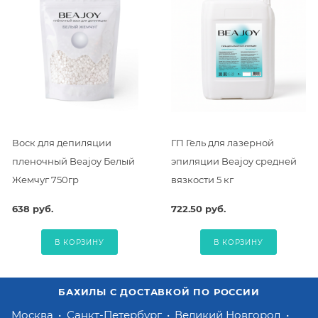
Воск для депиляции
ГП Гель для лазерной
пленочный Beajoy Белый
эпиляции Beajoy средней
Жемчуг 750гр
вязкости 5 кг
638 руб.
722.50 руб.
В КОРЗИНУ
В КОРЗИНУ
БАХИЛЫ С ДОСТАВКОЙ ПО РОССИИ
Москва
Санкт-Петербург
Великий Новгород