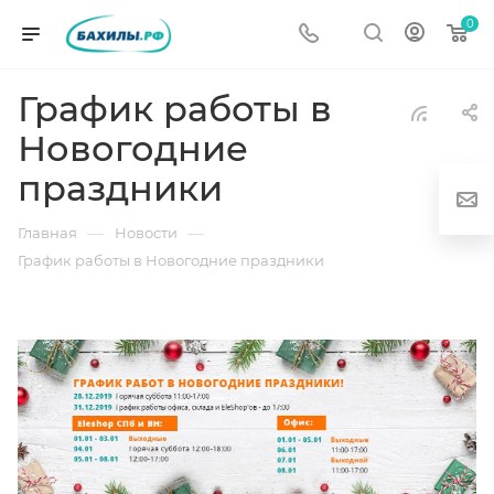
0
График работы в
Новогодние
праздники
—
—
Главная
Новости
График работы в Новогодние праздники
г
од