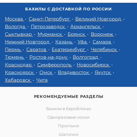
БАХИЛЫ С ДОСТАВКОЙ ПО РОССИИ
Москва
Санкт-Петербург
Великий Новгород
Вологда
Петрозаводск
Архангельск
Сыктывкар
Мурманск
Брянск
Воронеж
Нижний Новгород
Казань
Уфа
Самара
Пермь
Саратов
Екатеринбург
Челябинск
Тюмень
Ростов-на-дону
Волгоград
Краснодар
Симферополь
Новосибирск
Красноярск
Омск
Владивосток
Якутск
Хабаровск
Чита
РЕКОМЕНДУЕМЫЕ РАЗДЕЛЫ
Бахилы в Евроблоках
Одноразовые носки
Простыни
Шапочки