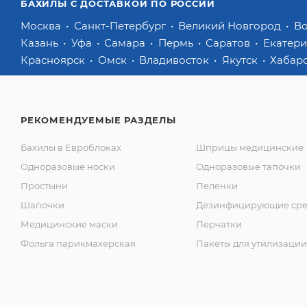
БАХИЛЫ С ДОСТАВКОЙ ПО РОССИИ
Москва
Санкт-Петербург
Великий Новгород
В
Казань
Уфа
Самара
Пермь
Саратов
Екатер
Красноярск
Омск
Владивосток
Якутск
Хабар
РЕКОМЕНДУЕМЫЕ РАЗДЕЛЫ
Бахилы в Евроблоках
Шприцы медицинские
Одноразовые носки
Одноразовые тапочки
Простыни
Пеленки
Шапочки
Дезинфицирующие сре
Медицинские маски
Перчатки
Фольга парикмахерская
Пакеты для утилизации