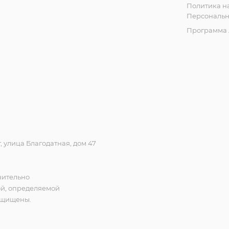
Политика н
Персональн
Программа 
 улица Благодатная, дом 47
чительно
ой, определяемой
защищены.