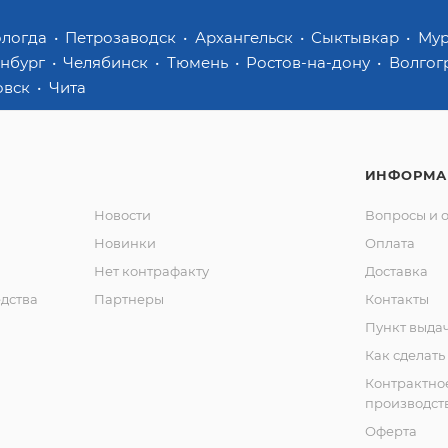
ологда
Петрозаводск
Архангельск
Сыктывкар
Му
инбург
Челябинск
Тюмень
Ростов-на-дону
Волгог
овск
Чита
ИНФОРМА
Новости
Вопросы и 
Новинки
Оплата
Нет контрафакту
Доставка
дства
Партнеры
Контакты
Пункт выда
Как сделать
Контрактно
производст
Оферта