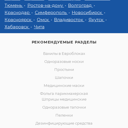
Тюмень
Ростов-на-дону
Волгоград
Краснодар
Симферополь
Новосибирск
Красноярск
Омск
Владивосток
Якутск
Хабаровск
Чита
РЕКОМЕНДУЕМЫЕ РАЗДЕЛЫ
Бахилы в Евроблоках
Одноразовые носки
Простыни
Шапочки
Медицинские маски
Фольга парикмахерская
Шприцы медицинские
Одноразовые тапочки
Пеленки
Дезинфицирующие средства