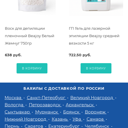
Воск для депиляции
ГП Гель для лазерной
пленочный Beajoy Белый
эпиляции Beajoy средней
Жемчуг 750гр
вязкости 5 кг
638 руб.
722.50 руб.
В КОРЗИНУ
В КОРЗИНУ
БАХИЛЫ С ДОСТАВКОЙ ПО РОССИИ
Москва
Санкт-Петербург
Великий Новгород
Вологда
Петрозаводск
Архангельск
Сыктывкар
Мурманск
Брянск
Воронеж
Нижний Новгород
Казань
Уфа
Самара
Пермь
Саратов
Екатеринбург
Челябинск