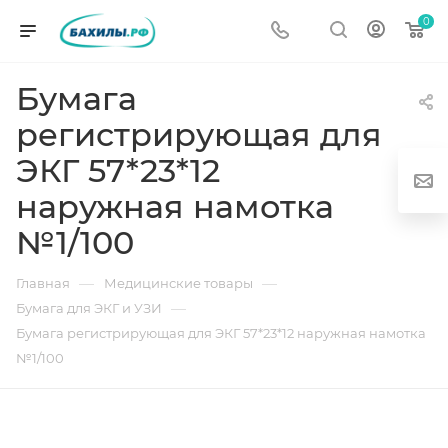
0
Бумага
регистрирующая для
ЭКГ 57*23*12
наружная намотка
№1/100
г
—
—
Главная
Медицинские товары
—
Бумага для ЭКГ и УЗИ
Бумага регистрирующая для ЭКГ 57*23*12 наружная намотка
№1/100
од