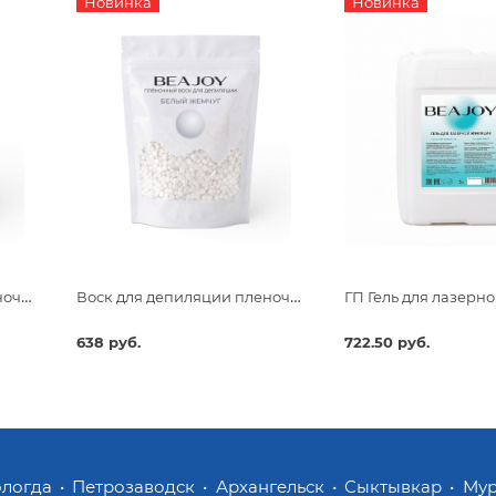
Новинка
Новинка
Воск для депиляции пленочный Beajoy Розовый Рай 750гр
Воск для депиляции пленочный Beajoy Белый Жемчуг 750гр
638 руб.
722.50 руб.
ологда
Петрозаводск
Архангельск
Сыктывкар
Му