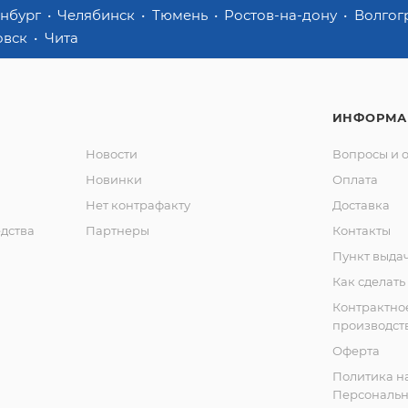
инбург
Челябинск
Тюмень
Ростов-на-дону
Волгог
овск
Чита
ИНФОРМА
Новости
Вопросы и 
Новинки
Оплата
Нет контрафакту
Доставка
дства
Партнеры
Контакты
Пункт выда
Как сделать
Контрактно
производст
Оферта
Политика н
Персональн