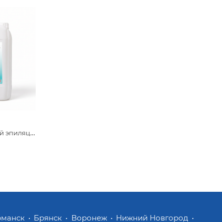
ГП Гель для лазерной эпиляции Beajoy средней вязкости 5 кг
рманск
Брянск
Воронеж
Нижний Новгород