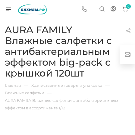
0
AURA FAMILY
Влажные салфетки с
антибактериальным
эффектом big-pack с
крышкой 120шт
г
—
—
Главная
Хозяйственные товары и упаковка
—
Влажные салфетки
AURA FAMILY Влажные салфетки с антибактериальным
эффектом в ассортименте 1/12
од