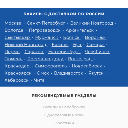
БАХИЛЫ С ДОСТАВКОЙ ПО РОССИИ
Москва
Санкт-Петербург
Великий Новгород
Вологда
Петрозаводск
Архангельск
Сыктывкар
Мурманск
Брянск
Воронеж
Нижний Новгород
Казань
Уфа
Самара
Пермь
Саратов
Екатеринбург
Челябинск
Тюмень
Ростов-на-дону
Волгоград
Краснодар
Симферополь
Новосибирск
Красноярск
Омск
Владивосток
Якутск
Хабаровск
Чита
РЕКОМЕНДУЕМЫЕ РАЗДЕЛЫ
Бахилы в Евроблоках
Одноразовые носки
Простыни