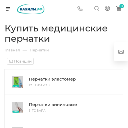
0
Купить медицинские
перчатки
—
Главная
Перчатки
63 Позиций
Перчатки эластомер
г
12 ТОВАРОВ
Перчатки виниловые
3 ТОВАРА
од