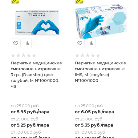
Перчатки медицинские
Перчатки медицинские
смотровые нитриловые
смотровые нитриловые
3 гр., (ГлавМед) цвет
IMS, M (голубые)
голубой, M №100/1000
№100/1000
ЧЗ
до 25 000 руб
до 25 000 руб
от
5.95
руб.
/пара
от
6.05
руб.
/пара
от 25 000 руб
от 25 000 руб
от
5.25
руб.
/пара
от
5.35
руб.
/пара
от 100 000 руб
от 100 000 руб