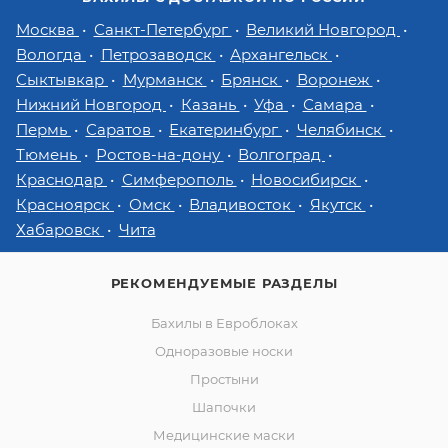
Москва
Санкт-Петербург
Великий Новгород
Вологда
Петрозаводск
Архангельск
Сыктывкар
Мурманск
Брянск
Воронеж
Нижний Новгород
Казань
Уфа
Самара
Пермь
Саратов
Екатеринбург
Челябинск
Тюмень
Ростов-на-дону
Волгоград
Краснодар
Симферополь
Новосибирск
Красноярск
Омск
Владивосток
Якутск
Хабаровск
Чита
РЕКОМЕНДУЕМЫЕ РАЗДЕЛЫ
Бахилы в Евроблоках
Одноразовые носки
Простыни
Шапочки
Медицинские маски