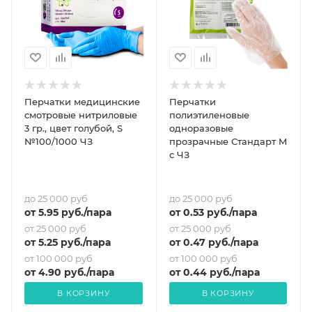
Перчатки медицинские
Перчатки
смотровые нитриловые
полиэтиленовые
3 гр., цвет голубой, S
одноразовые
№100/1000 ЧЗ
прозрачные Стандарт M
с ЧЗ
до 25 000 руб
до 25 000 руб
от
5.95
руб.
/пара
от
0.53
руб.
/пара
от 25 000 руб
от 25 000 руб
от
5.25
руб.
/пара
от
0.47
руб.
/пара
от 100 000 руб
от 100 000 руб
от
4.90
руб.
/пара
от
0.44
руб.
/пара
В КОРЗИНУ
В КОРЗИНУ