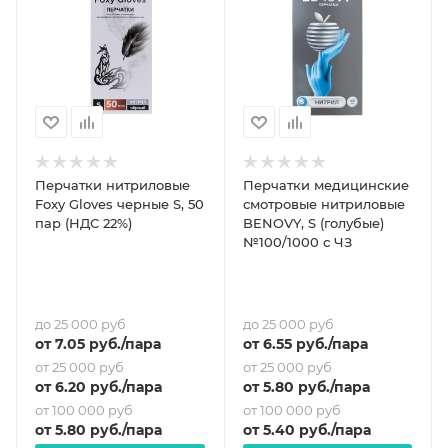
Перчатки нитриловые
Перчатки медицинские
Foxy Gloves черные S, 50
смотровые нитриловые
пар (НДС 22%)
BENOVY, S (голубые)
№100/1000 с ЧЗ
до 25 000 руб
до 25 000 руб
от
7.05
руб.
/пара
от
6.55
руб.
/пара
от 25 000 руб
от 25 000 руб
от
6.20
руб.
/пара
от
5.80
руб.
/пара
от 100 000 руб
от 100 000 руб
от
5.80
руб.
/пара
от
5.40
руб.
/пара