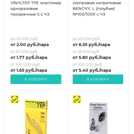
VINYLTEP TPE эластомер
смотровые нитриловые
одноразовые
BENOVY, L (голубые)
прозрачные S с ЧЗ
№100/1000 с ЧЗ
до 25 000 руб
до 25 000 руб
от
2
.00 руб.
/пара
от
6.55
руб.
/пара
от 25 000 руб
от 25 000 руб
от
1.77
руб.
/пара
от
5.80
руб.
/пара
от 100 000 руб
от 100 000 руб
от
1.65
руб.
/пара
от
5.40
руб.
/пара
В КОРЗИНУ
В КОРЗИНУ