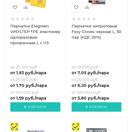
Перчатки Elegreen
Перчатки нитриловые
VINYLTEP TPE эластомер
Foxy Gloves черные L, 50
одноразовые
пар (НДС 20%)
прозрачные L с ЧЗ
до 25 000 руб
до 25 000 руб
от
1.93
руб.
/пара
от
7.05
руб.
/пара
от 25 000 руб
от 25 000 руб
от
1.70
руб.
/пара
от
6.20
руб.
/пара
от 100 000 руб
от 100 000 руб
от
1.59
руб.
/пара
от
5.80
руб.
/пара
В КОРЗИНУ
В КОРЗИНУ