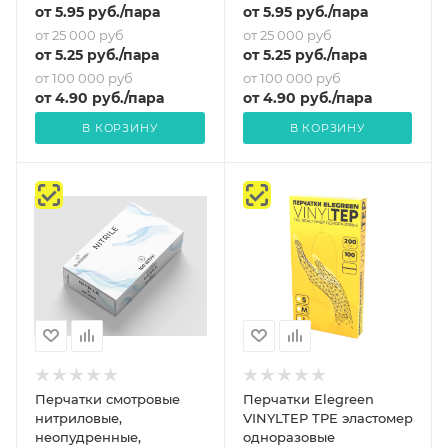
от
5.95
руб.
/пара
от
5.95
руб.
/пара
от 25 000 руб
от 25 000 руб
от
5.25
руб.
/пара
от
5.25
руб.
/пара
от 100 000 руб
от 100 000 руб
от
4.90
руб.
/пара
от
4.90
руб.
/пара
В КОРЗИНУ
В КОРЗИНУ
Перчатки смотровые
Перчатки Elegreen
нитриловые,
VINYLTEP TPE эластомер
неопудренные,
одноразовые